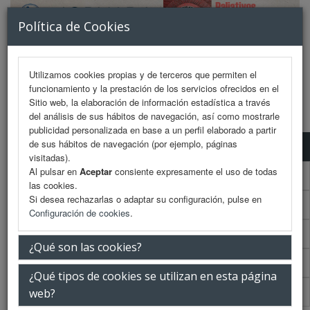
Política de Cookies
Utilizamos cookies propias y de terceros que permiten el
funcionamiento y la prestación de los servicios ofrecidos en el
MENU
Sitio web, la elaboración de información estadística a través
del análisis de sus hábitos de navegación, así como mostrarle
publicidad personalizada en base a un perfil elaborado a partir
de sus hábitos de navegación (por ejemplo, páginas
Programa científico
visitadas).
Al pulsar en
Aceptar
consiente expresamente el uso de todas
Programa científico (PDF)
las cookies.
Si desea rechazarlas o adaptar su configuración, pulse en
Cronograma Programa científico
Configuración de cookies
.
Plantilla
¿Qué son las cookies?
Talleres
¿Qué tipos de cookies se utilizan en esta página
Acreditaciones Científicas
web?