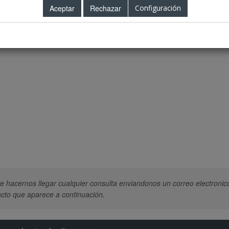
Configuración
 hacernos llegar cualquier consulta enviandonos un correo electronic
cto que aparece a continuación.