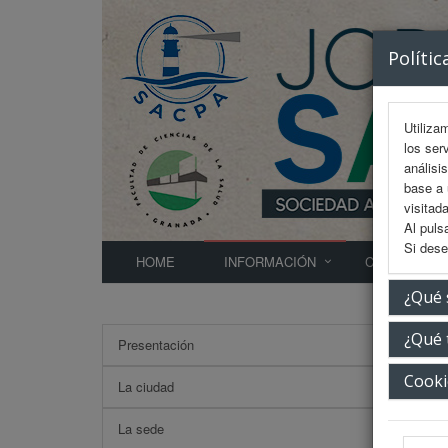
Polític
Utiliza
los ser
análisi
base a 
visitada
Al puls
Si dese
HOME
INFORMACIÓN
COMITÉS
¿Qué 
¿Qué 
Presentación
Secre
Cooki
La ciudad
La sede