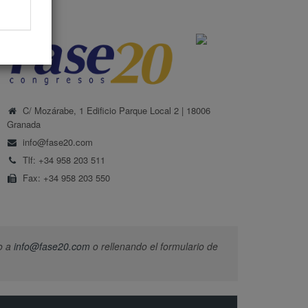
C/ Mozárabe, 1 Edificio Parque Local 2 | 18006
Granada
info@fase20.com
Tlf: +34 958 203 511
Fax: +34 958 203 550
o a
info@fase20.com
o rellenando el formulario de