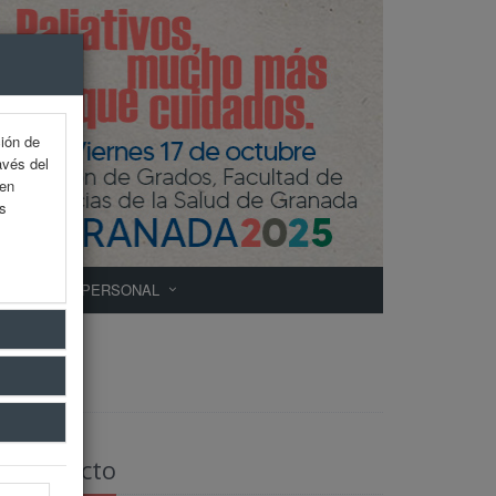
ción de
avés del
 en
as
ÁREA PERSONAL
Contacto