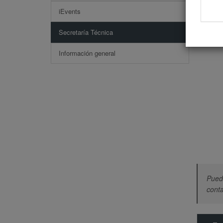
iEvents
Secretaría Técnica
Información general
Puede
conta