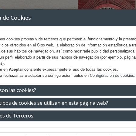
a de Cookies
mos cookies propias y de terceros que permiten el funcionamiento y la presta
vicios ofrecidos en el Sitio web, la elaboración de información estadística a tr
s de sus hábitos de navegación, así como mostrarle publicidad personalizada
un perfil elaborado a partir de sus hábitos de navegación (por ejemplo, págin
s).
ar en
Aceptar
consiente expresamente el uso de todas las cookies.
a rechazarlas o adaptar su configuración, pulse en
Configuración de cookies
.
AREA CIENTÍFICA
INSCRIPCIÓN
EXP. COMERCIAL
son las cookies?
tipos de cookies se utilizan en esta página web?
taría Técnica
es de Terceros