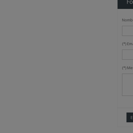
Fo
Nomb
(*) Em
(*) M
E