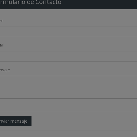
rmulario de Contacto
re
ail
ensaje
nviar mensaje